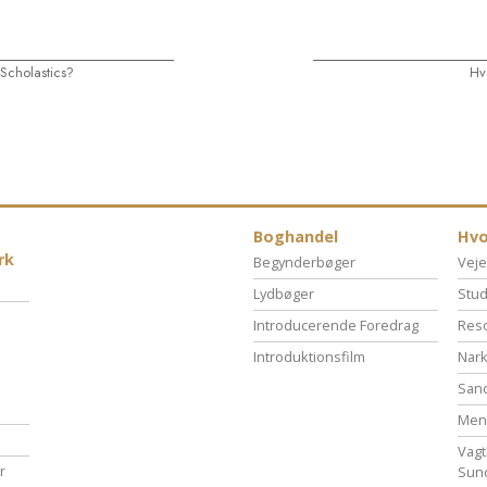
Scholastics?
Hv
Boghandel
Hvo
rk
Begynderbøger
Veje
Lydbøger
Stud
Introducerende Foredrag
Reso
Introduktionsfilm
Nark
San
Menn
Vagt
r
Sun