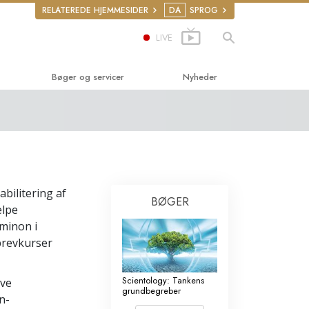
RELATEREDE HJEMMESIDER
DA
SPROG
LIVE
Bøger og servicer
Nyheder
derbøger
ger
ucerende foredrag
abilitering af
uktionsfilm
BØGER
ælpe
r
derservice
iminon i
brevkurser
ettigheder
ke­rettigheds­
Scientology: Tankens
ive
grundbegreber
n-