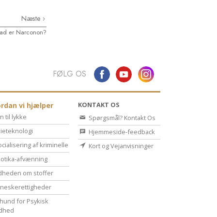
Næste
ad er Narconon?
FØLG OS
KONTAKT OS
rdan vi hjælper
n til lykke
Spørgsmål? Kontakt Os
ieteknologi
Hjemmeside-feedback
cialisering af kriminelle
Kort og Vejanvisninger
otika-afvænning
dheden om stoffer
eske­rettigheder
hund for Psykisk
dhed