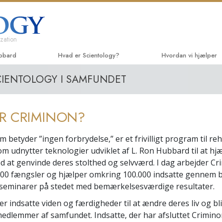
zation
ubbard
Hvad er Scientology?
Hvordan vi hjælper
CIENTOLOGY I SAMFUNDET
Anskuelser og udøvelser
Vejen til lykke
Begyn
Scientologys tro og kodekser
Applied Scholastics
Lydbø
R CRIMINON?
Hvad scientologer siger
Criminon
Introd
om Scientology
om betyder ”ingen forbrydelse,” er et frivilligt program til reh
Narconon
Introd
Mød en scientolog
som udnytter teknologier udviklet af L. Ron Hubbard til at hj
Sandheden om stoffe
Begyn
 at genvinde deres stolthed og selvværd. I dag arbejder Cr
Indenfor i en Kirke
000 fængsler og hjælper omkring 100.000 indsatte gennem 
United for Mennesker
r seminarer på stedet med bemærkelsesværdige resultater.
De grundlæggende principper
i Scientology
Medborgernes Mennes
r indsatte viden og færdigheder til at ændre deres liv og bl
kommission
En introduktion til Dianetics
edlemmer af samfundet. Indsatte, der har afsluttet Crimino