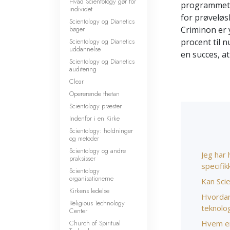
Hvad Scientology gør for
programmet 
individet
for prøveløs
Scientology og Dianetics
bøger
Criminon er y
Scientology og Dianetics
procent til 
uddannelse
en succes, a
Scientology og Dianetics
auditering
Clear
Opererende thetan
Scientology præster
Indenfor i en Kirke
Scientology: holdninger
og metoder
Scientology og andre
Jeg har 
praksisser
specifi
Scientology
organisationerne
Kan Sci
Kirkens ledelse
Hvordan
Religious Technology
teknolog
Center
Church of Spiritual
Hvem er