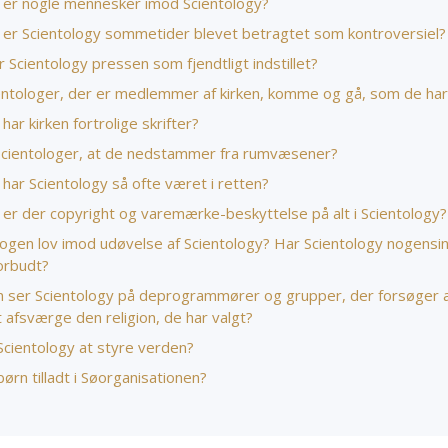
 er nogle mennesker imod Scientology?
 er Scientology sommetider blevet betragtet som kontroversiel?
 Scientology pressen som fjendtligt indstillet?
entologer, der er medlemmer af kirken, komme og gå, som de har 
har kirken fortrolige skrifter?
cientologer, at de nedstammer fra rumvæsener?
har Scientology så ofte været i retten?
 er der copyright og varemærke-beskyttelse på alt i Scientology?
nogen lov imod udøvelse af Scientology? Har Scientology nogensi
orbudt?
 ser Scientology på deprogrammører og grupper, der forsøger a
 at afsværge den religion, de har valgt?
Scientology at styre verden?
ørn tilladt i Søorganisationen?