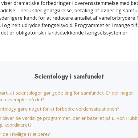
Scientology Kirkens Fr
viser dramatiske forbedringer i overensstemmelse med bet
Kærlighed og had –
Hjælpere
ladelse – herunder godtgørelse, betaling af bøder og samfu
Hvad er storhed?
derligere kendt for at reducere antallet af vaneforbrydere f
nul og helt udrydde fængselsvold. Programmet er i mange tilf
t det er obligatorisk i landsdækkende fængselssystemer.
Scientology i samfundet
hørt, at scientologer gør gode ting for samfundet. Er der nogen
kke eksempler på det?
entology gøre noget for at forbedre verdenssituationen?
 bliver de verdslige programmer, der er baseret på L. Ron Hub
i, koordineret?
 de Frivillige Hjælpere?