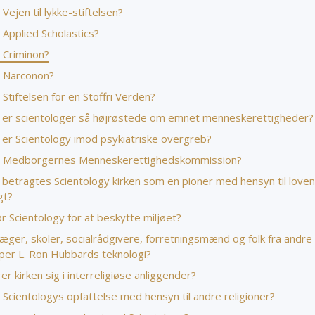
Vejen til lykke-stiftelsen?
 Applied Scholastics?
 Criminon?
 Narconon?
Stiftelsen for en Stoffri Verden?
 er scientologer så højrøstede om emnet menneskerettigheder?
 er Scientology imod psykiatriske overgreb?
 Medborgernes Menneskerettigheds­kommission?
 betragtes Scientology kirken som en pioner med hensyn til love
gt?
 Scientology for at beskytte miljøet?
æger, skoler, socialrådgivere, forretningsmænd og folk fra andre
per L. Ron Hubbards teknologi?
r kirken sig i interreligiøse anliggender?
Scientologys opfattelse med hensyn til andre religioner?