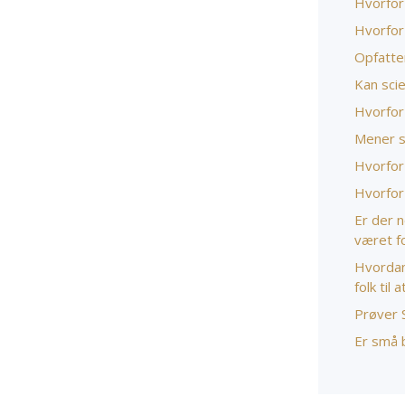
Hvorfor
Hvorfor
Opfatter
Kan sci
Hvorfor 
Mener s
Hvorfor 
Hvorfor
Er der 
været f
Hvordan
folk til
Prøver 
Er små b