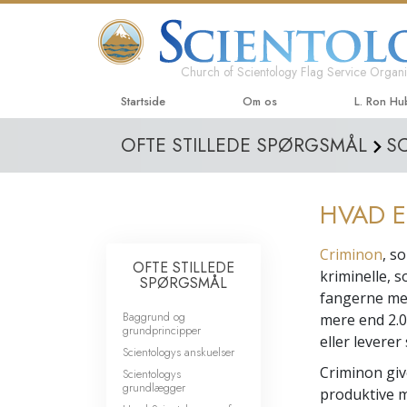
Church of Scientology Flag Service Organi
Startside
Om os
L. Ron H
OFTE STILLEDE SPØRGSMÅL
S
HVAD E
Criminon
, s
OFTE STILLEDE
kriminelle, 
SPØRGSMÅL
fangerne med
Baggrund og
mere end 2.
grundprincipper
eller levere
Scientologys anskuelser
Criminon give
Scientologys
grundlægger
produktive m