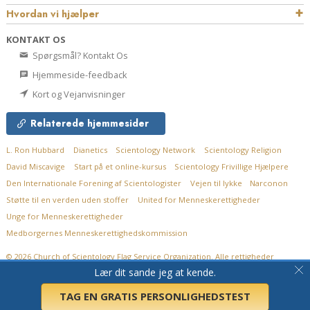
Hvordan vi hjælper
KONTAKT OS
Spørgsmål? Kontakt Os
Hjemmeside-feedback
Kort og Vejanvisninger
Relaterede hjemmesider
L. Ron Hubbard
Dianetics
Scientology Network
Scientology Religion
David Miscavige
Start på et online-kursus
Scientology Frivillige Hjælpere
Den Internationale Forening af Scientologister
Vejen til lykke
Narconon
Støtte til en verden uden stoffer
United for Menneskerettigheder
Unge for Menneskerettigheder
Medborgernes Menneskerettigheds­kommission
© 2026
Church of Scientology Flag Service Organization.
Alle rettigheder
forbeholdt.
Persondatapolitik
•
Cookie Policy
•
Vilkår for brug
•
Juridisk
Lær dit sande jeg at kende.
meddelelse
TAG EN GRATIS PERSONLIGHEDSTEST