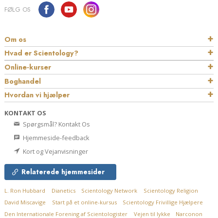
FØLG OS
Om os
Hvad er Scientology?
Online-kurser
Boghandel
Hvordan vi hjælper
KONTAKT OS
Spørgsmål? Kontakt Os
Hjemmeside-feedback
Kort og Vejanvisninger
Relaterede hjemmesider
L. Ron Hubbard
Dianetics
Scientology Network
Scientology Religion
David Miscavige
Start på et online-kursus
Scientology Frivillige Hjælpere
Den Internationale Forening af Scientologister
Vejen til lykke
Narconon