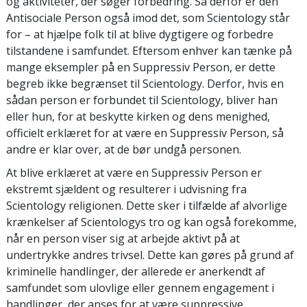
og aktiviteter, der søger forbedring. Så derfor er den
Antisociale Person også imod det, som Scientology står
for – at hjælpe folk til at blive dygtigere og forbedre
tilstandene i samfundet. Eftersom enhver kan tænke på
mange eksempler på en Suppressiv Person, er dette
begreb ikke begrænset til Scientology. Derfor, hvis en
sådan person er forbundet til Scientology, bliver han
eller hun, for at beskytte kirken og dens menighed,
officielt erklæret for at være en Suppressiv Person, så
andre er klar over, at de bør undgå personen.
At blive erklæret at være en Suppressiv Person er
ekstremt sjældent og resulterer i udvisning fra
Scientology religionen. Dette sker i tilfælde af alvorlige
krænkelser af Scientologys tro og kan også forekomme,
når en person viser sig at arbejde aktivt på at
undertrykke andres trivsel. Dette kan gøres på grund af
kriminelle handlinger, der allerede er anerkendt af
samfundet som ulovlige eller gennem engagement i
handlinger, der anses for at være suppressive