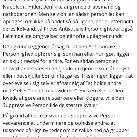
Napoleon, Hitler, den ikke angrende drabsmand og
narkobaronen. Men selv om en sådan person let kan
opdages, om ikke på andet så på ligene, der er efterladt i
deres kølvand, så findes Antisociale Personligheder også
i almindelige omgivelser og går ofte upåagtet rundt.
Den grundlæggende årsag til, at den Anti-sociale
Personlighed opfører sig, som han eller hun gør, ligger i
en skjult rædsel for andre. For en sådan person er
ethvert andet væsen en fjende; en fjende, som åbenlyst
eller i det skjulte bør tilintetgøres. Fikseringen ligger i, at
overlevelse i sig selv er afhængig af ”at holde andre
nede” eller ”holde folk uvidende”. Hvis en eller anden
lovede at gøre andre stærkere eller klogere, ville den
Suppressive Person lide de største kvaler.
På grund af dette prøver den Suppressive Person
vedvarende at underminere og ophidse andre, at
udsprede dårlige nyheder om og rakke ned på grupper