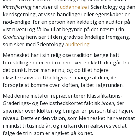
Klassificering
henviser til
uddannelse
i Scientology og den
kendsgerning, at visse handlinger eller egenskaber er
nødvendige, før en person kan kalde sig en auditor på
vist niveau og få lov til at begynde på det næste trin.
Gradering
henviser til den gradvise åndelige fremgang,
som sker med Scientology
auditering
.
Mennesket har i sin religiøse tradition længe haft
forestillingen om en bro hen over en kløft, der går fra
det punkt, hvor man er nu, og op til et højere
eksistensniveau. Uheldigvis er mange af dem, der
forsøgte at komme over kløften, faldet i afgrunden.
Med denne metafor repræsenterer Klassifikations-,
Graderings- og Bevidsthedskortet faktisk
broen
, der
spænder over kløften og bringer en person til et højere
niveau. Dette er den vision, som Mennesket har værdsat
i mindst ti tusinde år, og nu kan den realiseres ved at
følge de trin, som er angivet på kortet.