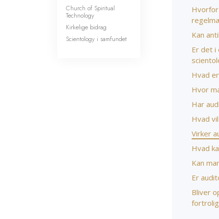
Church of Spiritual
Hvorfor 
Technology
regelmæ
Kirkelige bidrag
Kan anti
Scientology i samfundet
Er det i
sciento
Hvad e
Hvor ma
Har aud
Hvad vil
Virker a
Hvad ka
Kan man 
Er audit
Bliver o
fortroli