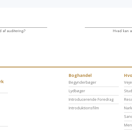
d af auditering?
Hvad kan a
Boghandel
Hvo
rk
Begynderbøger
Veje
Lydbøger
Stud
Introducerende Foredrag
Reso
Introduktionsfilm
Nark
San
Menn