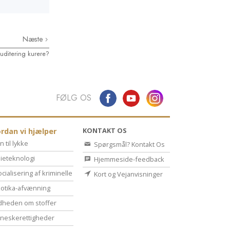
Næste
uditering kurere?
FØLG OS
KONTAKT OS
rdan vi hjælper
n til lykke
Spørgsmål? Kontakt Os
ieteknologi
Hjemmeside-feedback
cialisering af kriminelle
Kort og Vejanvisninger
otika-afvænning
dheden om stoffer
eske­rettigheder