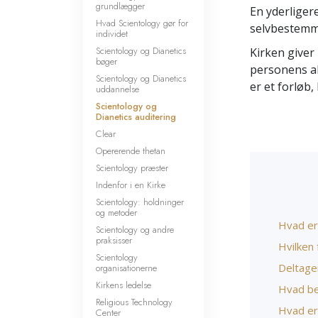
grundlægger
En yderliger
Hvad Scientology gør for
selvbestemm
individet
Scientology og Dianetics
Kirken giver
bøger
personens ak
Scientology og Dianetics
er et forløb,
uddannelse
Scientology og
Dianetics auditering
Clear
Opererende thetan
Scientology præster
Indenfor i en Kirke
Scientology: holdninger
og metoder
Hvad er
Scientology og andre
praksisser
Hvilken 
Scientology
Deltage
organisationerne
Kirkens ledelse
Hvad be
Religious Technology
Hvad er
Center