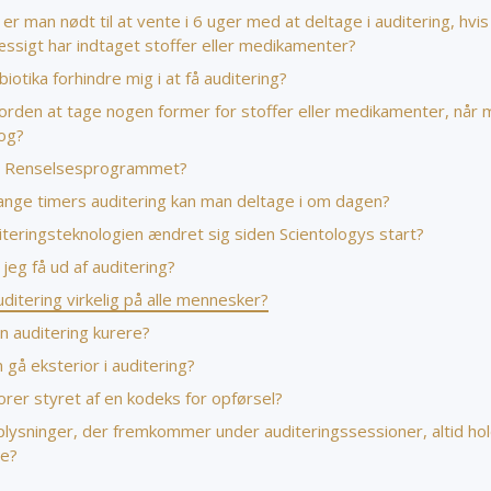
er man nødt til at vente i 6 uger med at deltage i auditering, hvi
ssigt har indtaget stoffer eller medikamenter?
biotika forhindre mig i at få auditering?
 orden at tage nogen former for stoffer eller medikamenter, når 
log?
r Renselsesprogrammet?
nge timers auditering kan man deltage i om dagen?
iteringsteknologien ændret sig siden Scientologys start?
 jeg få ud af auditering?
uditering virkelig på alle mennesker?
n auditering kurere?
gå eksterior i auditering?
orer styret af en kodeks for opførsel?
plysninger, der fremkommer under auditeringssessioner, altid hol
ge?