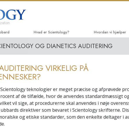
zation
ubbard
Hvad er Scientology?
Hvordan vi hjælper
CIENTOLOGY OG DIANETICS AUDITERING
Anskuelser og udøvelser
Vejen til lykke
Begyn
Scientologys tro og kodekser
Applied Scholastics
Lydbø
 AUDITERING VIRKELIG PÅ
Hvad scientologer siger
Criminon
Introd
om Scientology
ENNESKER?
Narconon
Introd
Mød en scientolog
 Scientology teknologier er meget præcise og afprøvede pr
Sandheden om stoffe
Begyn
 procent af de tilfælde, hvor de anvendes standardmæssigt og
Indenfor i en Kirke
vilket vil sige, at procedurerne skal anvendes i nøje overe
United for Mennesker
De grundlæggende principper
ubbards direktiver som bevaret i Scientology skrifterne. Dis
i Scientology
Medborgernes Mennes
moralske og etiske standarder, som den enkelte deltager i a
kommission
En introduktion til Dianetics
de.