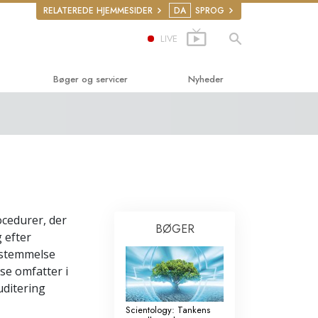
RELATEREDE HJEMMESIDER
DA
SPROG
LIVE
Bøger og servicer
Nyheder
derbøger
ger
ucerende foredrag
uktionsfilm
ocedurer, der
BØGER
r
derservice
 efter
nsstemmelse
ettigheder
se omfatter i
ke­rettigheds­
uditering
Scientology: Tankens