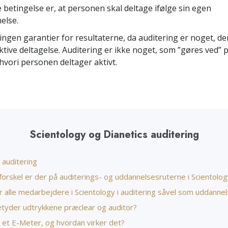
Scientology Kirkens Fr
e betingelse er, at personen skal deltage ifølge sin egen
Kærlighed og had –
Hjælpere
Hvad er storhed?
else.
 ingen garantier for resultaterne, da auditering er noget, d
tive deltagelse. Auditering er ikke noget, som ”gøres ved” 
 hvori personen deltager aktivt.
Scientology og Dianetics auditering
 auditering
forskel er der på auditerings- og uddannelsesruterne i Scientolo
r alle medarbejdere i Scientology i auditering såvel som uddanne
tyder udtrykkene præclear og auditor?
 et E-Meter, og hvordan virker det?