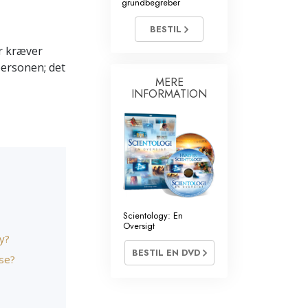
grundbegreber
ivillige
BESTIL
er kræver
personen; det
MERE
INFORMATION
Scientology: En
Oversigt
gy?
BESTIL EN DVD
lse?