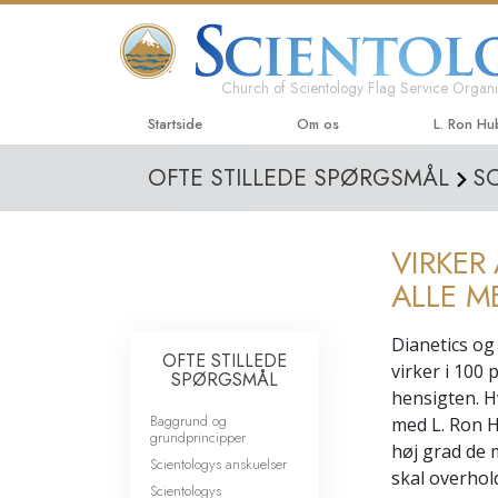
Church of Scientology Flag Service Organi
Startside
Om os
L. Ron H
OFTE STILLEDE SPØRGSMÅL
S
VIRKER
ALLE M
Dianetics og
OFTE STILLEDE
virker i 100
SPØRGSMÅL
hensigten. H
Baggrund og
med L. Ron H
grundprincipper
høj grad de 
Scientologys anskuelser
skal overhol
Scientologys