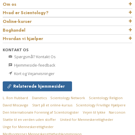
Om os
Hvad er Scientology?
Online-kurser
Boghandel
Hvordan vi hjælper
KONTAKT OS
Spørgsmål? Kontakt Os
Hjemmeside-feedback
Kort og Vejanvisninger
Relaterede hjemmesider
L. Ron Hubbard
Dianetics
Scientology Network
Scientology Religion
David Miscavige
Start på et online-kursus
Scientology Frivillige Hjælpere
Den Internationale Forening af Scientologister
Vejen til lykke
Narconon
Støtte til en verden uden stoffer
United for Menneskerettigheder
Unge for Menneskerettigheder
Medborgernes Menneskerettigheds­kommission