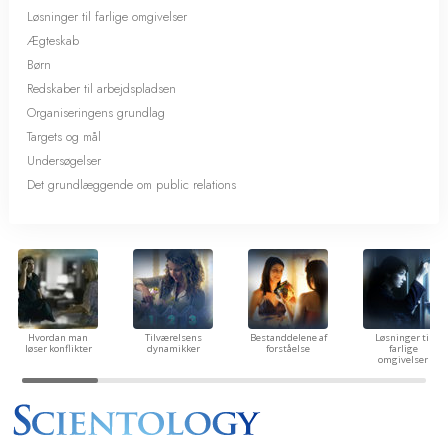
Løsninger til farlige omgivelser
Ægteskab
Børn
Redskaber til arbejdspladsen
Organiseringens grundlag
Targets og mål
Undersøgelser
Det grundlæggende om public relations
Hvordan man
Tilværelsens
Bestanddelene af
Løsninger til
løser konflikter
dynamikker
forståelse
farlige
omgivelser