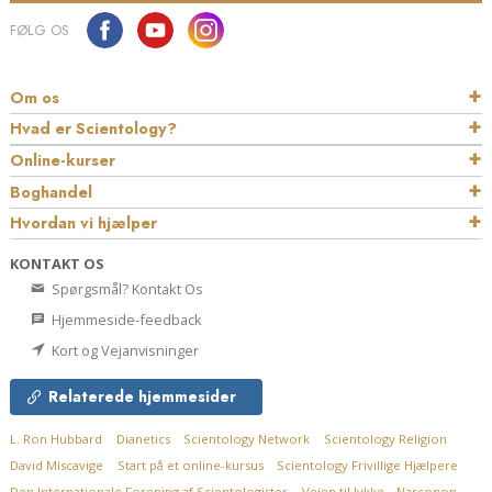
FØLG OS
Om os
Hvad er Scientology?
Online-kurser
Boghandel
Hvordan vi hjælper
KONTAKT OS
Spørgsmål? Kontakt Os
Hjemmeside-feedback
Kort og Vejanvisninger
Relaterede hjemmesider
L. Ron Hubbard
Dianetics
Scientology Network
Scientology Religion
David Miscavige
Start på et online-kursus
Scientology Frivillige Hjælpere
Den Internationale Forening af Scientologister
Vejen til lykke
Narconon