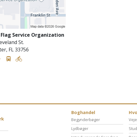
 Flag Service Organization
eveland St.
ter
,
FL
33756
Boghandel
Hvo
rk
Begynderbøger
Veje
Lydbøger
Stud