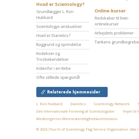
Hvad er Scientology?
Online-kurser
Grundlægger L. Ron
Hubbard
Redskaber til livet-
onlinekurser
Scientologys anskuelser
Arbejdets problemer
Hvad er Dianetics?
Tankens grundbegrebe
Baggrund og oprindelse
Kodekser og
Trosbekendelser
Indenfor i en Kirke
Ofte stillede spørgsmål
Relaterede hjemmesider
L. Ron Hubbard
Dianetics
Scientology Network
Den Internationale Forening af Scientologister
Vejen til
Medborgernes Menneskerettigheds­kommission
© 2026
Church of Scientology Flag Service Organization.
Alle 