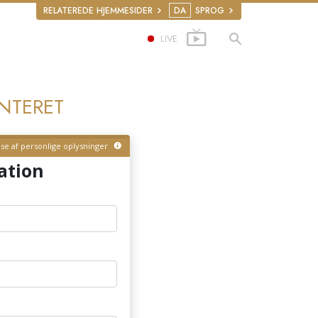
RELATEREDE HJEMMESIDER
DA
SPROG
LIVE
NTERET
lse af personlige oplysninger
ation